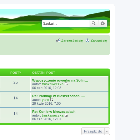
Zarejestruj się
Zaloguj się
POSTY
OSTATNI POST
Wypozyczenie rowerku na Solin…
25
autor:
truskaweczka
W
06 cze 2016, 12:03
y
ś
Re: Parkingi w Bieszczadach -…
14
w
autor:
yaro
i
W
29 kwie 2016, 7:00
e
y
t
ś
Re: Konie w bieszczadach
14
l
w
autor:
truskaweczka
n
i
W
06 cze 2016, 12:07
a
e
y
j
t
ś
n
l
w
Przejdź do
o
n
i
w
a
e
s