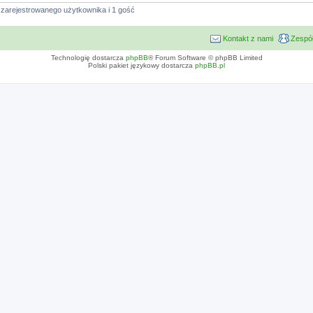
 zarejestrowanego użytkownika i 1 gość
Kontakt z nami
Zespół
Technologię dostarcza
phpBB
® Forum Software © phpBB Limited
Polski pakiet językowy dostarcza
phpBB.pl