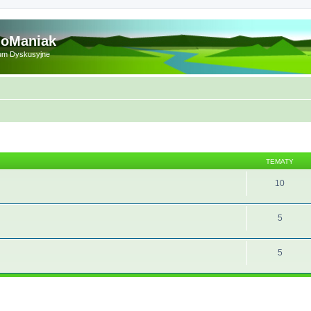
doManiak
um Dyskusyjne
TEMATY
10
5
5