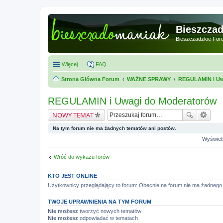
Bieszcza
Bieszczadzkie For
Więcej…
FAQ
Strona Główna Forum
WAŻNE SPRAWY
REGULAMIN i Uw
REGULAMIN i Uwagi do Moderatorów
NOWY TEMAT
Na tym forum nie ma żadnych tematów ani postów.
Wyświetl
Wróć do wykazu forów
KTO JEST ONLINE
Użytkownicy przeglądający to forum: Obecnie na forum nie ma żadnego
TWOJE UPRAWNIENIA NA TYM FORUM
Nie możesz
tworzyć nowych tematów
Nie możesz
odpowiadać w tematach