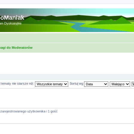
doManiak
um Dyskusyjne
agi do Moderatorów
 tematy nie starsze niż:
Sortuj wg
 zarejestrowanego użytkownika i 1 gość