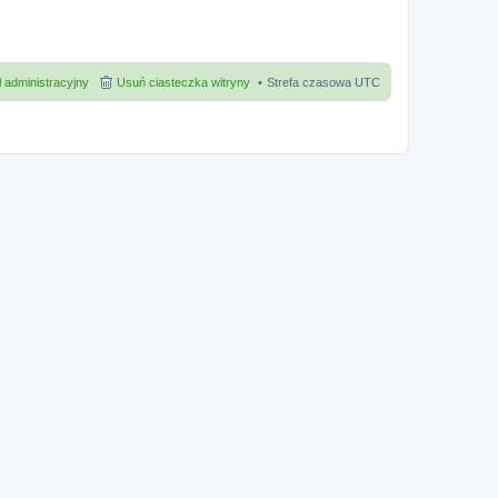
 administracyjny
Usuń ciasteczka witryny
Strefa czasowa
UTC