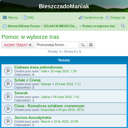
BieszczadoManiak
Więcej…
FAQ
Zarejestruj się
Zaloguj się
Strona Główna Forum
SZLAKI W BIESZCZADACH
Pomoc w wyborze tras
zu
Pomoc w wyborze tras
kaj
NOWY TEMAT
Tematy: 5 • Strona
1
z
1
Tematy
Ciekawa trasa jednodniowa
Ostatni post autor:
rafał
«
18 maja 2016, 7:28
Odpowiedzi:
4
Szlaki z Cisnej
Ostatni post autor:
Wampir
«
25 kwie 2016, 7:17
Odpowiedzi:
2
Smerek
Ostatni post autor:
Jadzia
«
06 kwie 2016, 7:01
Odpowiedzi:
1
Cisna - Komańcza szlakiem czerwonym
Ostatni post autor:
Krasnolud
«
04 gru 2015, 10:51
Jeziora duszatyńskie
Ostatni post autor:
Marcin
«
16 lis 2015, 12:08
Odpowiedzi:
1