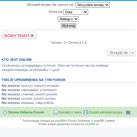
Wyświetl tematy nie starsze niż:
Sortuj wg
NOWY TEMAT
Tematy: 5 • Strona
1
z
1
Przejdź do
KTO JEST ONLINE
Użytkownicy przeglądający to forum: Obecnie na forum nie ma żadnego
zarejestrowanego użytkownika i 1 gość
TWOJE UPRAWNIENIA NA TYM FORUM
Nie możesz
tworzyć nowych tematów
Nie możesz
odpowiadać w tematach
Nie możesz
zmieniać swoich postów
Nie możesz
usuwać swoich postów
Nie możesz
dodawać załączników
Strona Główna Forum
Kontakt z nami
Zespół administracyjny
Technologię dostarcza
phpBB
® Forum Software © phpBB Limited
Polski pakiet językowy dostarcza
phpBB.pl