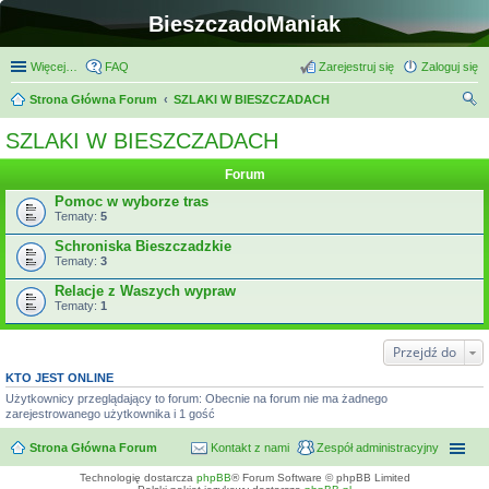
BieszczadoManiak
Więcej…
FAQ
Zarejestruj się
Zaloguj się
Strona Główna Forum
SZLAKI W BIESZCZADACH
zu
SZLAKI W BIESZCZADACH
kaj
Forum
Pomoc w wyborze tras
Tematy:
5
Schroniska Bieszczadzkie
Tematy:
3
Relacje z Waszych wypraw
Tematy:
1
Przejdź do
KTO JEST ONLINE
Użytkownicy przeglądający to forum: Obecnie na forum nie ma żadnego
zarejestrowanego użytkownika i 1 gość
Strona Główna Forum
Kontakt z nami
Zespół administracyjny
Technologię dostarcza
phpBB
® Forum Software © phpBB Limited