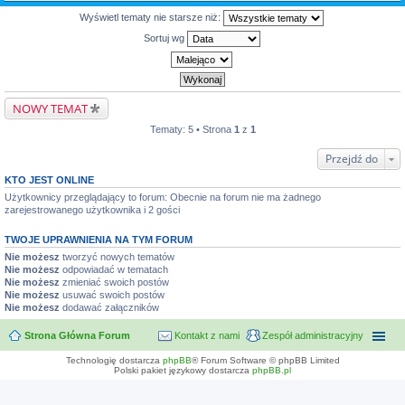
Wyświetl tematy nie starsze niż:
Sortuj wg
NOWY TEMAT
Tematy: 5 • Strona
1
z
1
Przejdź do
KTO JEST ONLINE
Użytkownicy przeglądający to forum: Obecnie na forum nie ma żadnego
zarejestrowanego użytkownika i 2 gości
TWOJE UPRAWNIENIA NA TYM FORUM
Nie możesz
tworzyć nowych tematów
Nie możesz
odpowiadać w tematach
Nie możesz
zmieniać swoich postów
Nie możesz
usuwać swoich postów
Nie możesz
dodawać załączników
Strona Główna Forum
Kontakt z nami
Zespół administracyjny
Technologię dostarcza
phpBB
® Forum Software © phpBB Limited
Polski pakiet językowy dostarcza
phpBB.pl