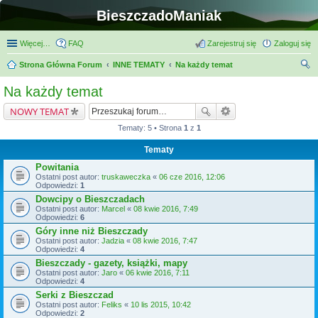
BieszczadoManiak
Więcej…
FAQ
Zarejestruj się
Zaloguj się
Strona Główna Forum
INNE TEMATY
Na każdy temat
zu
Na każdy temat
kaj
NOWY TEMAT
Tematy: 5 • Strona
1
z
1
Tematy
Powitania
Ostatni post autor:
truskaweczka
«
06 cze 2016, 12:06
Odpowiedzi:
1
Dowcipy o Bieszczadach
Ostatni post autor:
Marcel
«
08 kwie 2016, 7:49
Odpowiedzi:
6
Góry inne niż Bieszczady
Ostatni post autor:
Jadzia
«
08 kwie 2016, 7:47
Odpowiedzi:
4
Bieszczady - gazety, książki, mapy
Ostatni post autor:
Jaro
«
06 kwie 2016, 7:11
Odpowiedzi:
4
Serki z Bieszczad
Ostatni post autor:
Feliks
«
10 lis 2015, 10:42
Odpowiedzi:
2