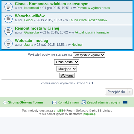
Cisna - Komańcza szlakiem czerwonym
autor:
Krasnolud
» 04 gru 2015, 10:51 » w
Pomoc w wyborze tras
Watacha wilków
autor:
Gucci
» 26 lis 2015, 10:53 » w
Fauna i flora Bieszczadów
Remont mostu w Cisnej
autor:
Gwiazdka
» 02 lis 2015, 13:02 » w
Aktualności i informacje
Wołosate - nocleg
autor:
Jagna
» 28 paź 2015, 12:53 » w
Noclegi
Wyświetl posty nie starsze niż
Znaleziono 9 wyników • Strona
1
z
1
Przejdź do
Strona Główna Forum
Kontakt z nami
Zespół administracyjny
Technologię dostarcza
phpBB
® Forum Software © phpBB Limited
Polski pakiet językowy dostarcza
phpBB.pl