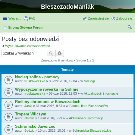
BieszczadoManiak
Więcej…
FAQ
Zarejestruj się
Zaloguj się
Strona Główna Forum
zu
Posty bez odpowiedzi
kaj
Wyszukiwanie zaawansowane
Znaleziono 9 wyników • Strona
1
z
1
Tematy
Nocleg solina - pomocy
autor:
truskaweczka
» 06 cze 2016, 12:04 » w
Noclegi
Wypozyczenie rowerku na Solinie
autor:
truskaweczka
» 06 cze 2016, 12:03 » w
Aktualności i informacje
Rośliny chronione w Bieszczadach
autor:
Jasia
» 31 mar 2016, 9:37 » w
Fauna i flora Bieszczadów
Tropem Wilczym
autor:
Natalia
» 19 lut 2016, 5:29 » w
Aktualności i informacje
Schronisko Jaworzec
autor:
Bodzio
» 10 gru 2015, 10:02 » w
Schroniska Bieszczadzkie