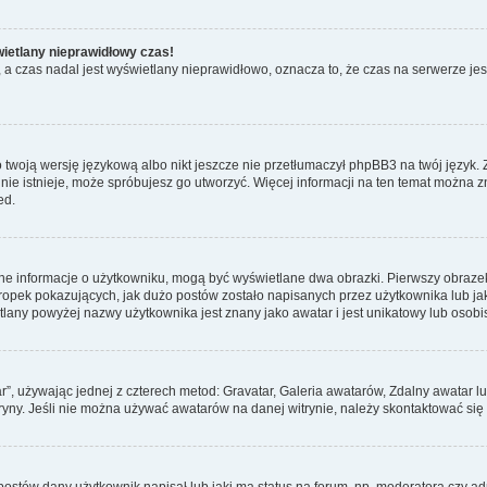
wietlany nieprawidłowy czas!
a czas nadal jest wyświetlany nieprawidłowo, oznacza to, że czas na serwerze jes
 twoją wersję językową albo nikt jeszcze nie przetłumaczył phpBB3 na twój język. 
a nie istnieje, może spróbujesz go utworzyć. Więcej informacji na ten temat można 
ed.
ane informacje o użytkowniku, mogą być wyświetlane dwa obrazki. Pierwszy obrazek
pek pokazujących, jak dużo postów zostało napisanych przez użytkownika lub jaki j
lany powyżej nazwy użytkownika jest znany jako awatar i jest unikatowy lub osobi
ar”, używając jednej z czterech metod: Gravatar, Galeria awatarów, Zdalny awatar 
ryny. Jeśli nie można używać awatarów na danej witrynie, należy skontaktować się 
stów dany użytkownik napisał lub jaki ma status na forum, np. moderatora czy a