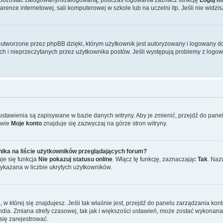
ence internetowej, sali komputerowej w szkole lub na uczelni itp. Jeśli nie widzisz t
tworzone przez phpBB dzięki, którym użytkownik jest autoryzowany i logowany do w
ych i nieprzeczytanych przez użytkownika postów. Jeśli występują problemy z lo
 ustawienia są zapisywane w bazie danych witryny. Aby je zmienić, przejdź do p
zwie
Moje konto
znajduje się zazwyczaj na górze stron witryny.
ika na liście użytkowników przeglądających forum?
je się funkcja
Nie pokazuj statusu online
. Włącz tę funkcję, zaznaczając
Tak
. Naz
wykazana w liczbie ukrytych użytkowników.
ta, w której się znajdujesz. Jeśli tak właśnie jest, przejdź do panelu zarządzania k
dia. Zmiana strefy czasowej, tak jak i większości ustawień, może zostać wykonana 
się zarejestrować.