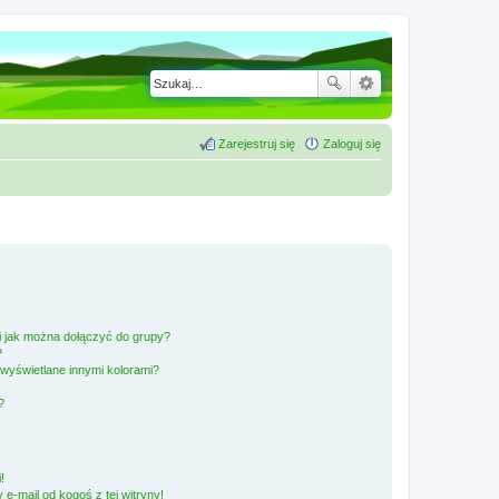
Zarejestruj się
Zaloguj się
 i jak można dołączyć do grupy?
?
wyświetlane innymi kolorami?
?
!
e-mail od kogoś z tej witryny!