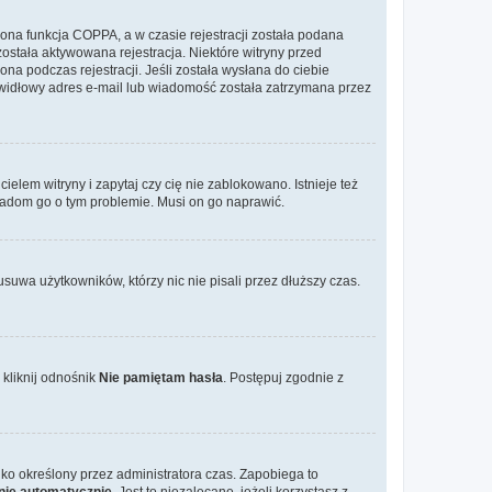
ona funkcja COPPA, a w czasie rejestracji została podana
została aktywowana rejestracja. Niektóre witryny przed
na podczas rejestracji. Jeśli została wysłana do ciebie
rawidłowy adres e-mail lub wiadomość została zatrzymana przez
elem witryny i zapytaj czy cię nie zablokowano. Istnieje też
wiadom go o tym problemie. Musi on go naprawić.
suwa użytkowników, którzy nic nie pisali przez dłuższy czas.
kliknij odnośnik
Nie pamiętam hasła
. Postępuj zgodnie z
tylko określony przez administratora czas. Zapobiega to
nie automatycznie
. Jest to niezalecane, jeżeli korzystasz z