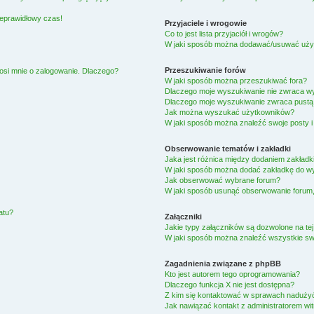
ieprawidłowy czas!
Przyjaciele i wrogowie
Co to jest lista przyjaciół i wrogów?
W jaki sposób można dodawać/usuwać użytk
Przeszukiwanie forów
osi mnie o zalogowanie. Dlaczego?
W jaki sposób można przeszukiwać fora?
Dlaczego moje wyszukiwanie nie zwraca w
Dlaczego moje wyszukiwanie zwraca pustą 
Jak można wyszukać użytkowników?
W jaki sposób można znaleźć swoje posty i
Obserwowanie tematów i zakładki
Jaka jest różnica między dodaniem zakład
W jaki sposób można dodać zakładkę do w
Jak obserwować wybrane forum?
W jaki sposób usunąć obserwowanie forum
atu?
Załączniki
Jakie typy załączników są dozwolone na tej
W jaki sposób można znaleźć wszystkie swo
Zagadnienia związane z phpBB
Kto jest autorem tego oprogramowania?
Dlaczego funkcja X nie jest dostępna?
Z kim się kontaktować w sprawach nadużyć
Jak nawiązać kontakt z administratorem wi