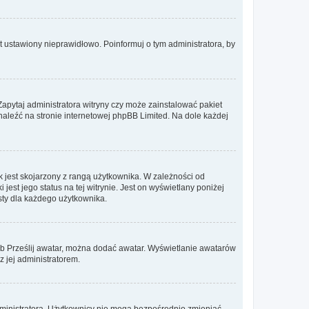
t ustawiony nieprawidłowo. Poinformuj o tym administratora, by
Zapytaj administratora witryny czy może zainstalować pakiet
znaleźć na stronie internetowej phpBB Limited. Na dole każdej
 jest skojarzony z rangą użytkownika. W zależności od
est jego status na tej witrynie. Jest on wyświetlany poniżej
sty dla każdego użytkownika.
lub Prześlij awatar, można dodać awatar. Wyświetlanie awatarów
z jej administratorem.
dministratora. Użytkownicy nie mogą bezpośrednio zmieniać