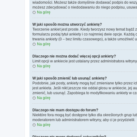
wiadomości. Możesz także domyślnie dodawać podpis do wszyst
możesz zdecydować o niedodawaniu do niego podpisu, usuwaj
Na górę
W jaki sposób można utworzyć ankietę?
Tworzenie ankiet jest proste. Kiedy tworzysz nowy temat bądź 
formularzu podaj tytuł ankiety i co najmniej dwie opcje. Każ
trwania ankiety (0 – bez limitu czasowego), a także umożliwić
Na górę
Dlaczego nie można dodać więcej opcji ankiety?
Limit opcji w ankiecie jest ustalany przez administratora witryn
Na górę
W jaki sposób zmienić lub usunąć ankietę?
Podobnie, jak posty, ankiety mogą być zmieniane tylko przez 
jest ankieta. Jeśli nikt jeszcze nie oddał głosu w ankiecie, jej
zmienić, lub usunąć. Zapobiega to modyfikowaniu ankiety w cza
Na górę
Dlaczego nie mam dostępu do forum?
Niektóre fora mogą być dostępne tylko dla określonych grup lu
moderatorem lub administratorem witryny, aby ci je przydzielił.
Na górę
Dlaczego nie mogę dodawać załączników?