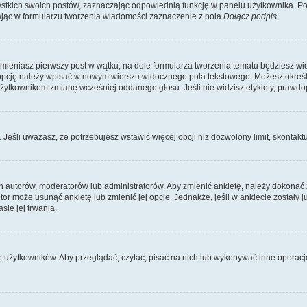
kich swoich postów, zaznaczając odpowiednią funkcję w panelu użytkownika. Po u
ąc w formularzu tworzenia wiadomości zaznaczenie z pola
Dołącz podpis
.
zmieniasz pierwszy post w wątku, na dole formularza tworzenia tematu będziesz wi
dą opcję należy wpisać w nowym wierszu widocznego pola tekstowego. Możesz określ
 użytkownikom zmianę wcześniej oddanego głosu. Jeśli nie widzisz etykiety, praw
y. Jeśli uważasz, że potrzebujesz wstawić więcej opcji niż dozwolony limit, skontaktu
ich autorów, moderatorów lub administratorów. Aby zmienić ankietę, należy dokon
 autor może usunąć ankietę lub zmienić jej opcje. Jednakże, jeśli w ankiecie zostały
sie jej trwania.
b użytkowników. Aby przeglądać, czytać, pisać na nich lub wykonywać inne operac