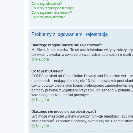
Co to są ogłoszenia?
Co to są przyklejone tematy?
Co to są zamknięte tematy?
Co to są ikony tematu?
Problemy z logowaniem i rejestracją
Dlaczego w ogóle muszę się rejestrować?
Możliwe, że nie musisz. To od administratora witryny zależy cz
jak własny awatar, wysyłanie prywatnych wiadomości i e-maili 
Na górę
Co to jest COPPA?
COPPA, to skrót od Child Online Privacy and Protection Act – 
małoletnich – mających mniej niż 13 lat – obowiązek posiadan
czy to dotyczy ciebie jako kogoś próbującego zarejestrować się 
pomocy prawnej z wyjątkiem przypadku opisanego w pytaniu „Z
wszelkiego rodzaju porad prawnych.
Na górę
Dlaczego nie mogę się zarejestrować?
Być może właściciel witryny wyłączył funkcję rejestracji, aby n
zarejestrować. W sprawie pomocy, skontaktuj się z administrato
Na górę