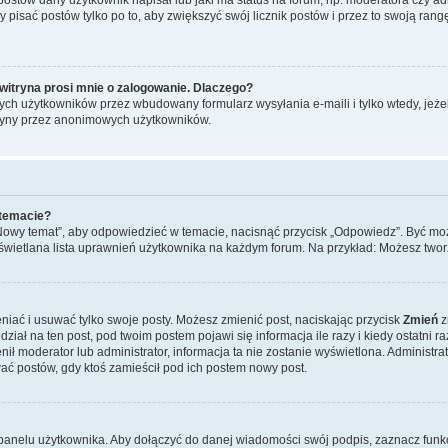
y pisać postów tylko po to, aby zwiększyć swój licznik postów i przez to swoją rangę
witryna prosi mnie o zalogowanie. Dlaczego?
ch użytkowników przez wbudowany formularz wysyłania e-maili i tylko wtedy, jeżeli
ryny przez anonimowych użytkowników.
 temacie?
„Nowy temat”, aby odpowiedzieć w temacie, nacisnąć przycisk „Odpowiedz”. Być mo
wyświetlana lista uprawnień użytkownika na każdym forum. Na przykład: Możesz two
niać i usuwać tylko swoje posty. Możesz zmienić post, naciskając przycisk
Zmień
z
iał na ten post, pod twoim postem pojawi się informacja ile razy i kiedy ostatni raz
ienił moderator lub administrator, informacja ta nie zostanie wyświetlona. Administr
ać postów, gdy ktoś zamieścił pod ich postem nowy post.
panelu użytkownika. Aby dołączyć do danej wiadomości swój podpis, zaznacz funk