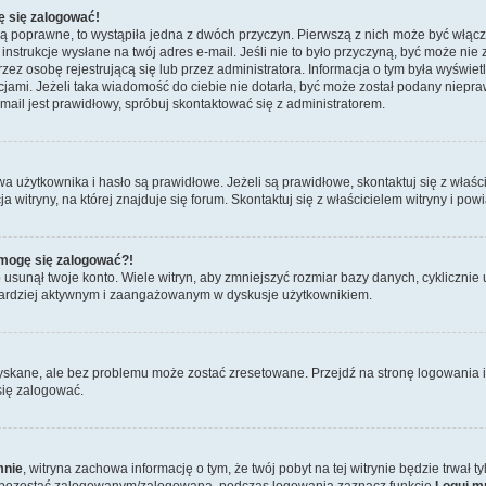
ę się zalogować!
są poprawne, to wystąpiła jedna z dwóch przyczyn. Pierwszą z nich może być włącz
nstrukcje wysłane na twój adres e-mail. Jeśli nie to było przyczyną, być może nie 
 osobę rejestrującą się lub przez administratora. Informacja o tym była wyświetlo
kcjami. Jeżeli taka wiadomość do ciebie nie dotarła, być może został podany niep
mail jest prawidłowy, spróbuj skontaktować się z administratorem.
żytkownika i hasło są prawidłowe. Jeżeli są prawidłowe, skontaktuj się z właścici
itryny, na której znajduje się forum. Skontaktuj się z właścicielem witryny i po
e mogę się zalogować?!
sunął twoje konto. Wiele witryn, aby zmniejszyć rozmiar bazy danych, cyklicznie u
dź bardziej aktywnym i zaangażowanym w dyskusje użytkownikiem.
skane, ale bez problemu może zostać zresetowane. Przejdź na stronę logowania i 
się zalogować.
mnie
, witryna zachowa informację o tym, że twój pobyt na tej witrynie będzie trwał 
y pozostać zalogowanym/zalogowaną, podczas logowania zaznacz funkcję
Loguj m