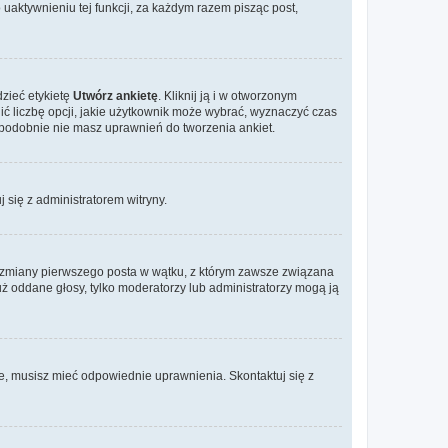
aktywnieniu tej funkcji, za każdym razem pisząc post,
dzieć etykietę
Utwórz ankietę
. Kliknij ją i w otworzonym
ić liczbę opcji, jakie użytkownik może wybrać, wyznaczyć czas
dopodobnie nie masz uprawnień do tworzenia ankiet.
j się z administratorem witryny.
ać zmiany pierwszego posta w wątku, z którym zawsze związana
 już oddane głosy, tylko moderatorzy lub administratorzy mogą ją
je, musisz mieć odpowiednie uprawnienia. Skontaktuj się z