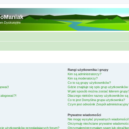
doManiak
um Dyskusyjne
Rangi użytkownika i grupy
Kim są administratorzy?
Kim są moderatorzy?
Co to są grupy użytkowników?
ogować!
Gdzie znajduje się spis grup użytkowników
W jaki sposób można zostać liderem grupy
 zalogować?!
Dlaczego niektóre nazwy użytkowników są 
Co to jest
Domyślna grupa użytkownika
?
Czym jest odnośnik
Zespół administracyjny
Prywatne wiadomości
Nie mogę wysyłać prywatnych wiadomości!
Otrzymuję niechciane prywatne wiadomości
ście użytkowników przeglądających forum?
Otrzymałem/otrzymałam spam lub obraźliwy 