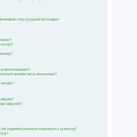
owników z listy przyjaciół lub wrogów?
yników?
stronę?!
 tematy?
ki a obserwowaniem?
ybranych tematów lub je obserwować?
, tematu?
 witrynie?
je załączniki?
 lub zagadnień prawnych związanych z tą witryną?
tryny?