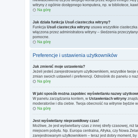
witryny z ogólnie dostępnego komputera, np. w bibliotece, kawiar
Na górę
Jak działa funkcja
Usuń ciasteczka witryny
?
Funkcja
Usuń ciasteczka witryny
usuwa wszystkie ciasteczka u
włączona przez administratora witryny – śledzenia przeczytan
pomocne.
Na górę
Preferencje i ustawienia użytkowników
Jak zmienić moje ustawienia?
Jeżeli jesteś zarejestrowanym użytkownikiem, wszystkie twoje
zmian swoich ustawień i preferencji. Odnośnik do panelu o na
Na górę
W jaki sposób można zapobiec wyświetlaniu nazwy użytkown
W panelu zarządzania kontem, w
Ustawieniach witryny
znajdu
moderatorów i dla ciebie. Twoja obecność na witrynie będzie 
Na górę
Jest wyświetlany nieprawidłowy czas!
Możliwe, że jest wyświetlany czas z innej strefy czasowej, niż 
miejscem pobytu. Np. Europa centralna, Afryka, czy Nowa Zelan
zarejestrowanym użytkownikiem – teraz jest dobry moment, by 