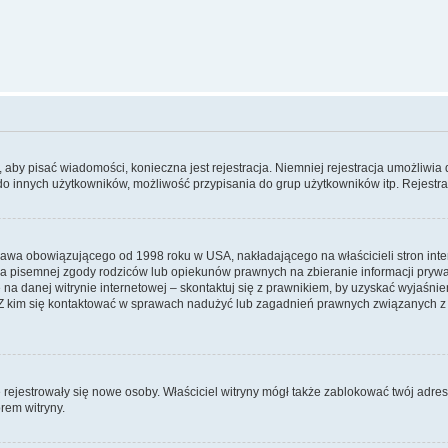
y, aby pisać wiadomości, konieczna jest rejestracja. Niemniej rejestracja umożliwia
do innych użytkowników, możliwość przypisania do grup użytkowników itp. Rejestracj
prawa obowiązującego od 1998 roku w USA, nakładającego na właścicieli stron int
ia pisemnej zgody rodziców lub opiekunów prawnych na zbieranie informacji prywa
na danej witrynie internetowej – skontaktuj się z prawnikiem, by uzyskać wyjaśnieni
 kim się kontaktować w sprawach nadużyć lub zagadnień prawnych związanych z t
ie rejestrowały się nowe osoby. Właściciel witryny mógł także zablokować twój adre
rem witryny.