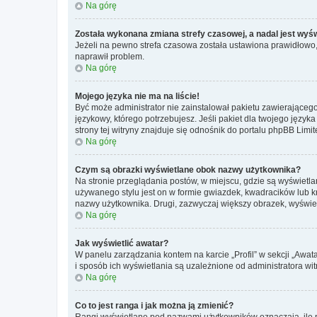
Na górę
Została wykonana zmiana strefy czasowej, a nadal jest wyś
Jeżeli na pewno strefa czasowa została ustawiona prawidłowo, 
naprawił problem.
Na górę
Mojego języka nie ma na liście!
Być może administrator nie zainstalował pakietu zawierającego
językowy, którego potrzebujesz. Jeśli pakiet dla twojego język
strony tej witryny znajduje się odnośnik do portalu phpBB Limit
Na górę
Czym są obrazki wyświetlane obok nazwy użytkownika?
Na stronie przeglądania postów, w miejscu, gdzie są wyświetl
używanego stylu jest on w formie gwiazdek, kwadracików lub kro
nazwy użytkownika. Drugi, zazwyczaj większy obrazek, wyświet
Na górę
Jak wyświetlić awatar?
W panelu zarządzania kontem na karcie „Profil” w sekcji „Awat
i sposób ich wyświetlania są uzależnione od administratora wit
Na górę
Co to jest ranga i jak można ją zmienić?
Rangi wyświetlane pod nazwami użytkowników oznaczają, ile po