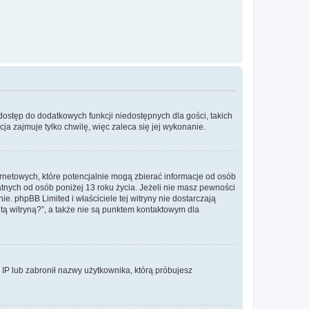
 dostęp do dodatkowych funkcji niedostępnych dla gości, takich
a zajmuje tylko chwilę, więc zaleca się jej wykonanie.
ernetowych, które potencjalnie mogą zbierać informacje od osób
tnych od osób poniżej 13 roku życia. Jeżeli nie masz pewności
e. phpBB Limited i właściciele tej witryny nie dostarczają
ą witryną?”, a także nie są punktem kontaktowym dla
s IP lub zabronił nazwy użytkownika, którą próbujesz