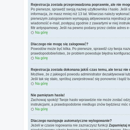
Rejestracja została przeprowadzona poprawnie, ale nie mog
Po pierwsze, sprawdź swoją nazwę użytkownika i hasło. Jeśli 
informacja, że masz mniej niż 13 lat. Wówczas należy wykonać i
pierwszym zalogowaniem wymagają aktywowania rejestracji przez
wiadomość e-mail, postępuj zgodnie z zawartymi w niej instru
filtr antyspamowy. Jeśli na pewno podany przez ciebie adres e-
Na górę
Dlaczego nie mogę się zalogować?
Powodów może być kilka. Po pierwsze, sprawdź czy twoja nazwa u
prawdopodobieństwo, że problem powoduje błędna konfiguracja w
Na górę
Rejestracja została dokonana jakiś czas temu, ale teraz ni
Możliwe, że z jakiegoś powodu administrator dezaktywował lub u
Jeśli tak się stało, spróbuj zarejestrować się ponownie i bą
Na górę
Nie pamiętam hasła!
Zachowaj spokój! Twoje hasło wprawdzie nie może zostać odzy
instrukcjami, a prawdopodobnie niedługo znów będziesz móc 
Na górę
Dlaczego następuje automatyczne wylogowanie?
Jeżeli w czasie logowania nie zaznaczysz funkcji
Zapamiętaj 
niewłaściwemu użyciu twojego konta przez kogoś innego. Ab