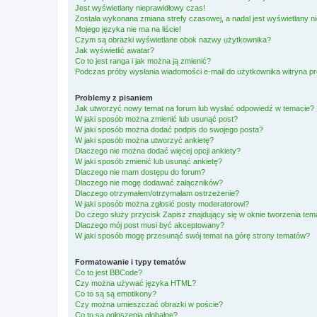
Jest wyświetlany nieprawidłowy czas!
Została wykonana zmiana strefy czasowej, a nadal jest wyświetlany n
Mojego języka nie ma na liście!
Czym są obrazki wyświetlane obok nazwy użytkownika?
Jak wyświetlić awatar?
Co to jest ranga i jak można ją zmienić?
Podczas próby wysłania wiadomości e-mail do użytkownika witryna pr
Problemy z pisaniem
Jak utworzyć nowy temat na forum lub wysłać odpowiedź w temacie?
W jaki sposób można zmienić lub usunąć post?
W jaki sposób można dodać podpis do swojego posta?
W jaki sposób można utworzyć ankietę?
Dlaczego nie można dodać więcej opcji ankiety?
W jaki sposób zmienić lub usunąć ankietę?
Dlaczego nie mam dostępu do forum?
Dlaczego nie mogę dodawać załączników?
Dlaczego otrzymałem/otrzymałam ostrzeżenie?
W jaki sposób można zgłosić posty moderatorowi?
Do czego służy przycisk
Zapisz
znajdujący się w oknie tworzenia tem
Dlaczego mój post musi być akceptowany?
W jaki sposób mogę przesunąć swój temat na górę strony tematów?
Formatowanie i typy tematów
Co to jest BBCode?
Czy można używać języka HTML?
Co to są są emotikony?
Czy można umieszczać obrazki w poście?
Co to są ogłoszenia globalne?