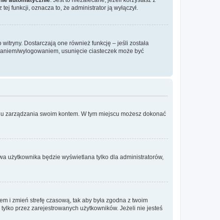
ej funkcji, oznacza to, że administrator ją wyłączył.
itryny. Dostarczają one również funkcję – jeśli została
gowaniem/wylogowaniem, usunięcie ciasteczek może być
anelu zarządzania swoim kontem. W tym miejscu możesz dokonać
wa użytkownika będzie wyświetlana tylko dla administratorów,
ontem i zmień strefę czasową, tak aby była zgodna z twoim
tylko przez zarejestrowanych użytkowników. Jeżeli nie jesteś